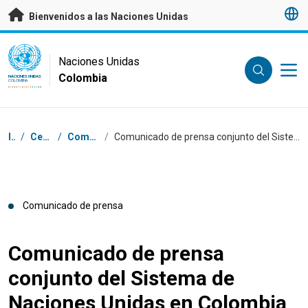
Saltar a contenido principal
Bienvenidos a las Naciones Unidas
UN Logo
Naciones Unidas
Colombia
NACIONES UNIDAS
COLOMBIA
Coordenadas dentro de la ruta de navegación
Inicio
/
Centro de prensa
/
Comunicados de prensa
/
Comunicado de prensa conjunto del Sistema de Naciones Unidas en Colombia y la Misión de Verificación de la ONU sobre las primeras sentencias de la JEP
Comunicado de prensa
Comunicado de prensa
conjunto del Sistema de
Naciones Unidas en Colombia