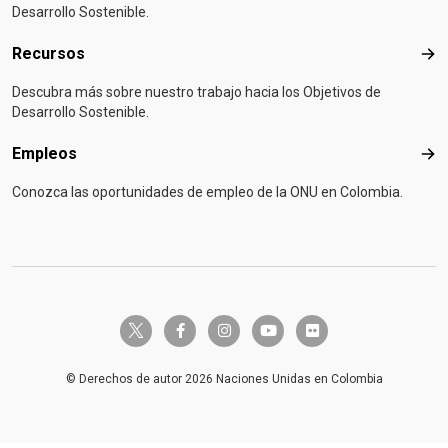
Desarrollo Sostenible.
Recursos
Rec
Descubra más sobre nuestro trabajo hacia los Objetivos de
Desarrollo Sostenible.
Empleos
Emp
Conozca las oportunidades de empleo de la ONU en Colombia.
twitter-x
facebook-f
instagram
youtube
flickr
© Derechos de autor 2026 Naciones Unidas en Colombia