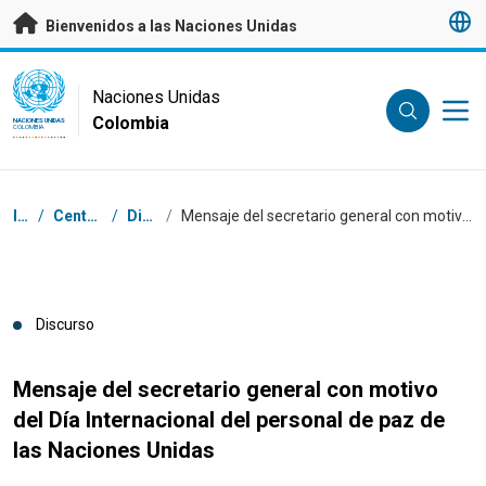
Saltar a contenido principal
Bienvenidos a las Naciones Unidas
UN Logo
Naciones Unidas
Colombia
NACIONES UNIDAS
COLOMBIA
Coordenadas dentro de la ruta de navegación
Inicio
/
Centro de prensa
/
Discursos
/
Mensaje del secretario general con motivo del Día Internacional del personal de paz de las Naciones Unidas
Discurso
Mensaje del secretario general con motivo
del Día Internacional del personal de paz de
las Naciones Unidas