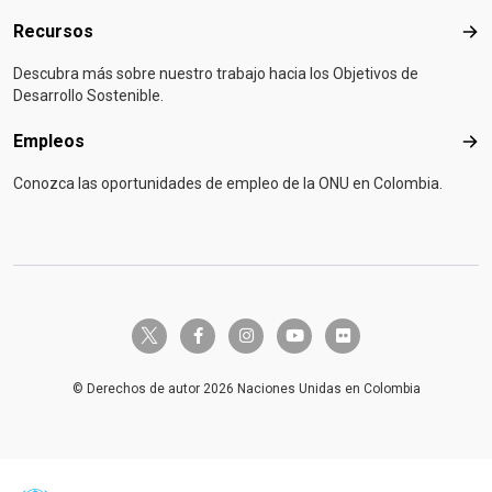
Recursos
Rec
Descubra más sobre nuestro trabajo hacia los Objetivos de
Desarrollo Sostenible.
Empleos
Emp
Conozca las oportunidades de empleo de la ONU en Colombia.
twitter-x
facebook-f
instagram
youtube
flickr
© Derechos de autor 2026 Naciones Unidas en Colombia