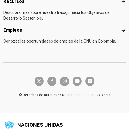
Recursos
Rec
Descubra más sobre nuestro trabajo hacia los Objetivos de
Desarrollo Sostenible.
Empleos
Emp
Conozca las oportunidades de empleo de la ONU en Colombia.
twitter-x
facebook-f
instagram
youtube
flickr
© Derechos de autor 2026 Naciones Unidas en Colombia
NACIONES UNIDAS