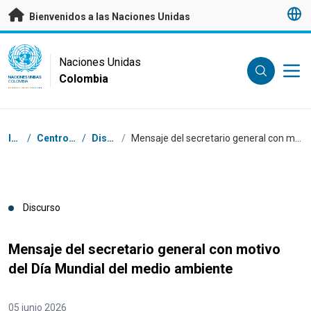
Saltar a contenido principal
Bienvenidos a las Naciones Unidas
UN Logo
Naciones Unidas
Colombia
NACIONES UNIDAS
COLOMBIA
Coordenadas dentro de la ruta de navegación
Inicio
/
Centro de prensa
/
Discursos
/
Mensaje del secretario general con motivo del Día Mundial del medio ambiente
Discurso
Mensaje del secretario general con motivo
del Día Mundial del medio ambiente
05 junio 2026