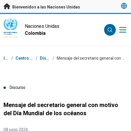
Saltar a contenido principal
Bienvenidos a las Naciones Unidas
UN Logo
Naciones Unidas
Colombia
NACIONES UNIDAS
COLOMBIA
Coordenadas dentro de la ruta de navegación
Inicio
/
Centro de prensa
/
Discursos
/
Mensaje del secretario general con motivo del Día Mundial de los océanos
Discurso
Mensaje del secretario general con motivo
del Día Mundial de los océanos
08 junio 2026