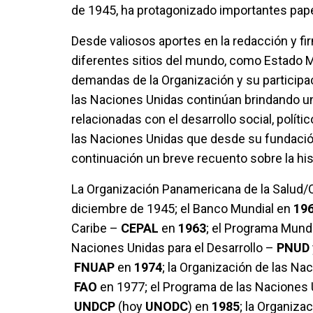
de 1945, ha protagonizado importantes pape
Desde valiosos aportes en la redacción y fir
diferentes sitios del mundo, como Estado 
demandas de la Organización y su participaci
las Naciones Unidas continúan brindando u
relacionadas con el desarrollo social, políti
las Naciones Unidas que desde su fundación
continuación un breve recuento sobre la hi
La Organización Panamericana de la Salud/
diciembre de 1945; el Banco Mundial en
19
Caribe –
CEPAL
en
1963
; el Programa Mund
Naciones Unidas para el Desarrollo –
PNUD
FNUAP
en
1974
; la Organización de las Nac
FAO
en 1977; el Programa de las Naciones U
UNDCP
(hoy
UNODC
) en
1985
; la Organiza