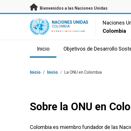
Saltar a contenido principal
Bienvenidos a las Naciones Unidas
UN Logo
Naciones U
NACIONES UNIDAS
COLOMBIA
Colombia
Inicio
Objetivos de Desarrollo Sost
Coordenadas dentro de la ruta de navegación
Inicio
/
Inicio
/
La ONU en Colombia
Sobre la ONU en Col
Colombia es miembro fundador de las Nacio