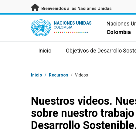
Saltar a contenido principal
Bienvenidos a las Naciones Unidas
UN Logo
Naciones U
NACIONES UNIDAS
COLOMBIA
Colombia
Inicio
Objetivos de Desarrollo Sost
Coordenadas dentro de la ruta de navegación
Inicio
/
Recursos
/
Videos
Nuestros videos. Nue
sobre nuestro trabajo
Desarrollo Sostenible