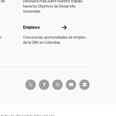
 de
Descubra más sobre nuestro trabajo
hacia los Objetivos de Desarrollo
Sostenible.
Empleos
Empleos
o
Conozca las oportunidades de empleo
de la ONU en Colombia.
twitter-x
facebook-f
instagram
youtube
flickr