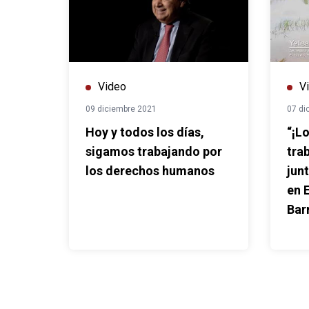
Video
V
09 diciembre 2021
07 di
Hoy y todos los días,
“¡L
sigamos trabajando por
tra
los derechos humanos
jun
en E
Bar