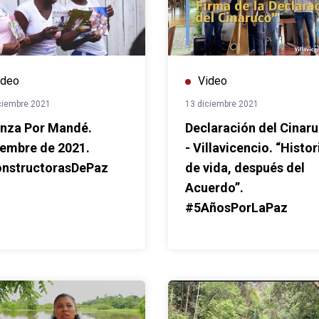
ideo
Video
ciembre 2021
13 diciembre 2021
anza Por Mandé.
Declaración del Cinar
iembre de 2021.
- Villavicencio. “Histor
nstructorasDePaz
de vida, después del
Acuerdo”.
#5AñosPorLaPaz