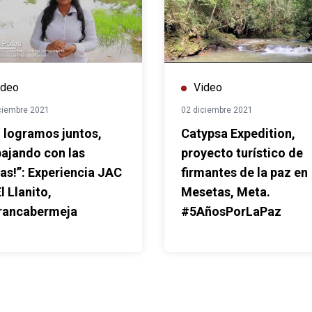
ideo
Video
ciembre 2021
02 diciembre 2021
o logramos juntos,
Catypsa Expedition,
bajando con las
proyecto turístico de
tas!”: Experiencia JAC
firmantes de la paz en
l Llanito,
Mesetas, Meta.
rancabermeja
#5AñosPorLaPaz