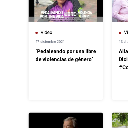
Video
V
27 diciembre 2021
13 di
`Pedaleando por una libre
Ali
de violencias de género`
Dic
#Co