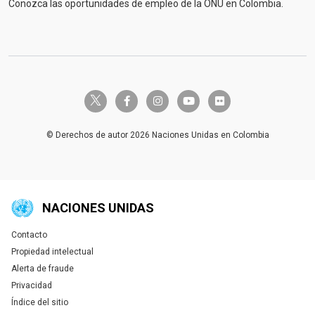
Conozca las oportunidades de empleo de la ONU en Colombia.
twitter-x
facebook-f
instagram
youtube
flickr
© Derechos de autor 2026 Naciones Unidas en Colombia
NACIONES UNIDAS
Contacto
Global U.N. menu
Propiedad intelectual
Alerta de fraude
Privacidad
Índice del sitio