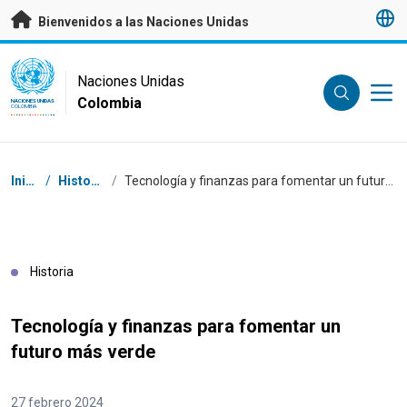
Saltar a contenido principal
Bienvenidos a las Naciones Unidas
UN Logo
Naciones Unidas
Colombia
NACIONES UNIDAS
COLOMBIA
Coordenadas dentro de la ruta de navegación
Inicio
/
Historias
/
Tecnología y finanzas para fomentar un futuro más verde
Historia
Tecnología y finanzas para fomentar un
futuro más verde
27 febrero 2024