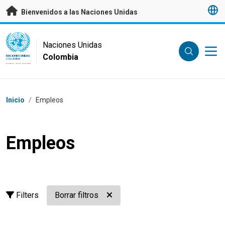
Saltar a contenido principal
Bienvenidos a las Naciones Unidas
UN Logo
Naciones Unidas
Colombia
NACIONES UNIDAS
COLOMBIA
Coordenadas dentro de la ruta de navegación
Inicio
/
Empleos
Empleos
Filters
Borrar filtros