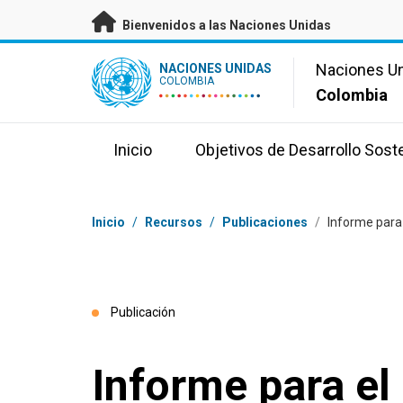
Saltar a contenido principal
Bienvenidos a las Naciones Unidas
UN Logo
Naciones U
NACIONES UNIDAS
COLOMBIA
Colombia
Inicio
Objetivos de Desarrollo Sost
Coordenadas dentro de la ruta de navegación
Inicio
/
Recursos
/
Publicaciones
/
Informe para 
Publicación
Informe para el