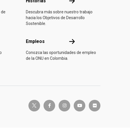
ón
Historias
Historias
 de
Descubra más sobre nuestro trabajo
hacia los Objetivos de Desarrollo
Sostenible.
Empleos
Empleos
o
Conozca las oportunidades de empleo
de la ONU en Colombia.
twitter-x
facebook-f
instagram
youtube
flickr